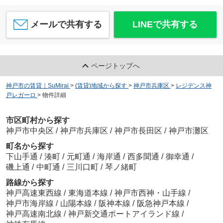
メールで共有する
LINEで共有する
ページトップへ
神戸市の賃貸｜SuMirai
>
(賃貸)地域から探す
>
神戸市兵庫区
>
レジデンス神
戸レガーロ
>
物件詳細
市区町村から探す
神戸市中央区
/
神戸市兵庫区
/
神戸市長田区
/
神戸市灘区
町名から探す
下山手通
/
湊町
/
元町通
/
海岸通
/
西多聞通
/
御幸通
/
磯上通
/
中町通
/
三川口町
/
琴ノ緒町
路線から探す
神戸高速東西線
/
東海道本線
/
神戸市西神・山手線
/
神戸市海岸線
/
山陽本線
/
阪神本線
/
阪急神戸本線
/
神戸高速南北線
/
神戸新交通ポートアイランド線
/