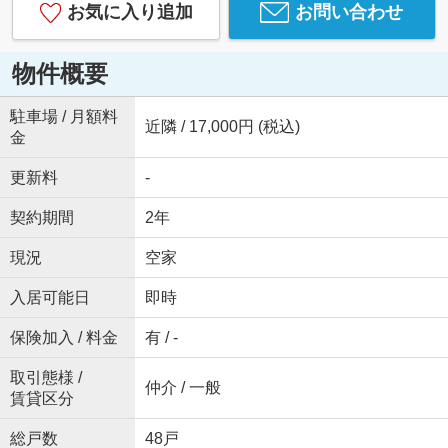
お気に入り追加
お問い合わせ
物件概要
駐車場 / 月額料
近隣 / 17,000円 (税込)
金
更新料
-
契約期間
2年
現況
空家
入居可能日
即時
保険加入 / 料金
有 / -
取引態様 /
仲介 / 一般
賃貸区分
総戸数
48戸