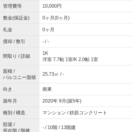
管理費等
10,000円
敷金(保証金)
0ヶ月(0ヶ月)
礼金
0ヶ月
償却 / 敷引
- / -
1K
間取り / 詳細
洋室 7.7帖 1室
/
K 2.0帖 1室
面積 /
25.73㎡ / -
バルコニー面積
向き
南東
築年月
2020年 9月(築5年)
種別 / 構造
マンション / 鉄筋コンクリート
部屋 /
- / 10階 / 13階建
所在階 / 階建