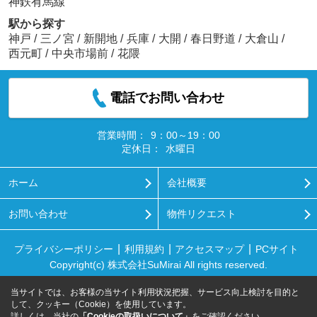
神鉄有馬線
駅から探す
神戸
/
三ノ宮
/
新開地
/
兵庫
/
大開
/
春日野道
/
大倉山
/
西元町
/
中央市場前
/
花隈
電話でお問い合わせ
営業時間：
9：00～19：00
定休日：
水曜日
ホーム
会社概要
お問い合わせ
物件リクエスト
プライバシーポリシー
利用規約
アクセスマップ
PCサイト
Copyright(c) 株式会社SuMirai All rights reserved.
当サイトでは、お客様の当サイト利用状況把握、サービス向上検討を目的と
して、クッキー（Cookie）を使用しています。
詳しくは、当社の
「Cookieの取扱いについて」
をご確認ください。