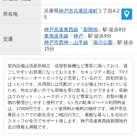
兵庫県
神戸市兵庫区
湊町
１丁目4-2
所在地
5
神戸高速東西線
「
新開地
」駅 徒歩8分
東海道本線
「
神戸
」駅 徒歩9分
交通
神戸市西神・山手線
「
湊川公園
」駅 徒歩
15分
室内設備は洗面所独立・浴室乾燥機など豊富に揃っており、過
ごしやすいお部屋になっております。セキュリティ面は、TVイ
ンターホン・オートロックなど充実しているので、防犯対策も
ばっちりです。共用部には宅配ボックスが備え付けられている
ため、外出が多い方でも荷物を受け取ることができます。収納
はクロゼット・シューズボックスなど豊富なので、衣類や履き
物の整理がしやすく便利です。1ヶ月の駐車スペース利用料金
は、17000円です。ネット使用料が無料の物件です。神戸市兵
庫区エリアでの新生活をご検討の方に、素敵な暮らしを当社の
スタッフが全力でサポート致します。神戸高速東西線新開地付
近の情報も満載です。