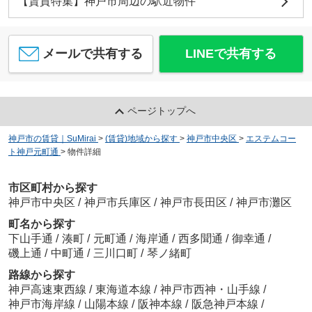
【賃貸特集】神戸市周辺の駅近物件
メールで共有する
LINEで共有する
ページトップへ
神戸市の賃貸｜SuMirai
>
(賃貸)地域から探す
>
神戸市中央区
>
エステムコー
ト神戸元町通
>
物件詳細
市区町村から探す
神戸市中央区
/
神戸市兵庫区
/
神戸市長田区
/
神戸市灘区
町名から探す
下山手通
/
湊町
/
元町通
/
海岸通
/
西多聞通
/
御幸通
/
磯上通
/
中町通
/
三川口町
/
琴ノ緒町
路線から探す
神戸高速東西線
/
東海道本線
/
神戸市西神・山手線
/
神戸市海岸線
/
山陽本線
/
阪神本線
/
阪急神戸本線
/