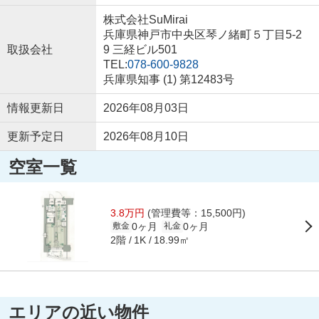
株式会社SuMirai
兵庫県神戸市中央区琴ノ緒町５丁目5-2
取扱会社
9 三経ビル501
TEL:
078-600-9828
兵庫県知事 (1) 第12483号
情報更新日
2026年08月03日
更新予定日
2026年08月10日
空室一覧
3.8万円
(管理費等：15,500円)
0ヶ月
0ヶ月
敷金
礼金
2階
18.99㎡
1K
エリアの近い物件