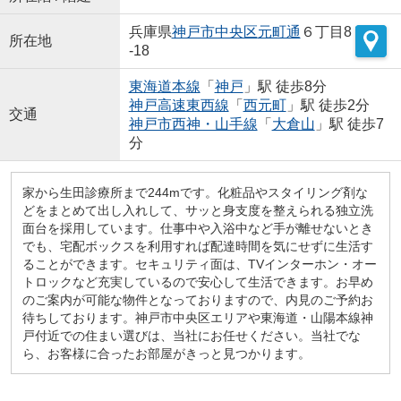
兵庫県
神戸市中央区
元町通
６丁目8
所在地
-18
東海道本線
「
神戸
」駅 徒歩8分
神戸高速東西線
「
西元町
」駅 徒歩2分
交通
神戸市西神・山手線
「
大倉山
」駅 徒歩7
分
家から生田診療所まで244mです。化粧品やスタイリング剤な
どをまとめて出し入れして、サッと身支度を整えられる独立洗
面台を採用しています。仕事中や入浴中など手が離せないとき
でも、宅配ボックスを利用すれば配達時間を気にせずに生活す
ることができます。セキュリティ面は、TVインターホン・オー
トロックなど充実しているので安心して生活できます。お早め
のご案内が可能な物件となっておりますので、内見のご予約お
待ちしております。神戸市中央区エリアや東海道・山陽本線神
戸付近での住まい選びは、当社にお任せください。当社でな
ら、お客様に合ったお部屋がきっと見つかります。