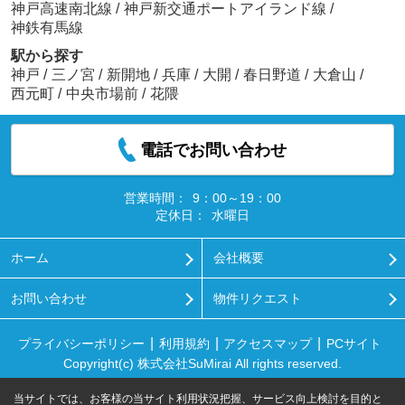
神戸高速南北線
/
神戸新交通ポートアイランド線
/
神鉄有馬線
駅から探す
神戸
/
三ノ宮
/
新開地
/
兵庫
/
大開
/
春日野道
/
大倉山
/
西元町
/
中央市場前
/
花隈
電話でお問い合わせ
営業時間：
9：00～19：00
定休日：
水曜日
ホーム
会社概要
お問い合わせ
物件リクエスト
プライバシーポリシー
利用規約
アクセスマップ
PCサイト
Copyright(c) 株式会社SuMirai All rights reserved.
当サイトでは、お客様の当サイト利用状況把握、サービス向上検討を目的と