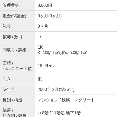
管理費等
8,000円
敷金(保証金)
0ヶ月(0ヶ月)
礼金
0ヶ月
償却 / 敷引
- / -
1K
間取り / 詳細
K 2.0帖 1室
/
洋室 6.0帖 1室
面積 /
18.99㎡ / -
バルコニー面積
向き
東
築年月
2000年 2月(築26年)
種別 / 構造
マンション / 鉄筋コンクリート
部屋 /
- / 8階 / 11階建 地下1階
所在階 / 階建