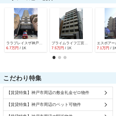
ララプレイスザ神戸シルフ
プライムライフ三宮磯上公園
エスポアー
6.7
万
円
/ 1K
7.5
万
円
/ 1K
7.1
万
円
/ 1
こだわり特集
【賃貸特集】神戸市周辺の敷金礼金ゼロ物件
【賃貸特集】神戸市周辺のペット可物件