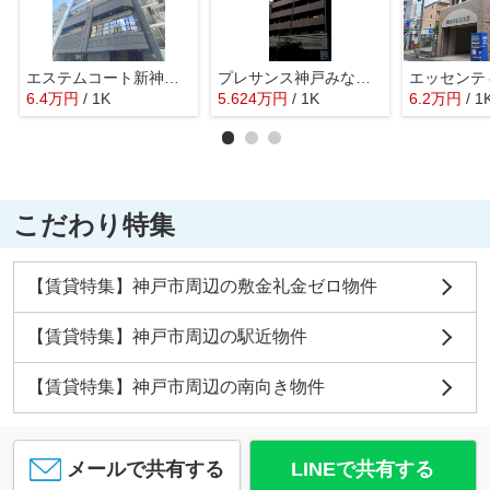
エステムコート新神戸2駅前山手
プレサンス神戸みなと元町
エッセンテ
6.4
万
円
/ 1K
5.624
万
円
/ 1K
6.2
万
円
/ 1
こだわり特集
【賃貸特集】神戸市周辺の敷金礼金ゼロ物件
【賃貸特集】神戸市周辺の駅近物件
【賃貸特集】神戸市周辺の南向き物件
メールで共有する
LINEで共有する