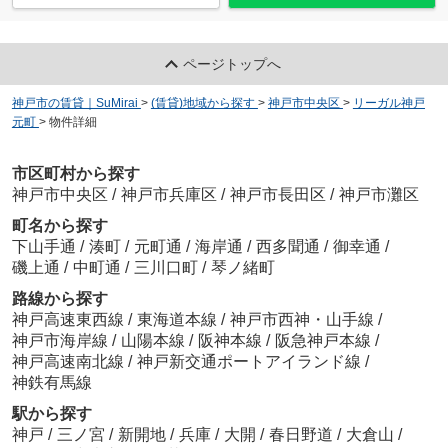
ページトップへ
神戸市の賃貸｜SuMirai
>
(賃貸)地域から探す
>
神戸市中央区
>
リーガル神戸
元町
>
物件詳細
市区町村から探す
神戸市中央区
/
神戸市兵庫区
/
神戸市長田区
/
神戸市灘区
町名から探す
下山手通
/
湊町
/
元町通
/
海岸通
/
西多聞通
/
御幸通
/
磯上通
/
中町通
/
三川口町
/
琴ノ緒町
路線から探す
神戸高速東西線
/
東海道本線
/
神戸市西神・山手線
/
神戸市海岸線
/
山陽本線
/
阪神本線
/
阪急神戸本線
/
神戸高速南北線
/
神戸新交通ポートアイランド線
/
神鉄有馬線
駅から探す
神戸
/
三ノ宮
/
新開地
/
兵庫
/
大開
/
春日野道
/
大倉山
/