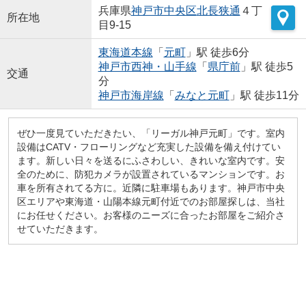
兵庫県
神戸市中央区
北長狭通
４丁
所在地
目9-15
東海道本線
「
元町
」駅 徒歩6分
神戸市西神・山手線
「
県庁前
」駅 徒歩5
交通
分
神戸市海岸線
「
みなと元町
」駅 徒歩11分
ぜひ一度見ていただきたい、「リーガル神戸元町」です。室内
設備はCATV・フローリングなど充実した設備を備え付けてい
ます。新しい日々を送るにふさわしい、きれいな室内です。安
全のために、防犯カメラが設置されているマンションです。お
車を所有されてる方に。近隣に駐車場もあります。神戸市中央
区エリアや東海道・山陽本線元町付近でのお部屋探しは、当社
にお任せください。お客様のニーズに合ったお部屋をご紹介さ
せていただきます。