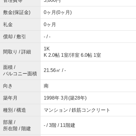
管理費等
5,600円
敷金(保証金)
0ヶ月(0ヶ月)
礼金
0ヶ月
償却 / 敷引
- / -
1K
間取り / 詳細
K 2.0帖 1室
/
洋室 6.0帖 1室
面積 /
21.56㎡ / -
バルコニー面積
向き
南
築年月
1998年 3月(築28年)
種別 / 構造
マンション / 鉄筋コンクリート
部屋 /
- / 3階 / 11階建
所在階 / 階建