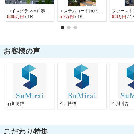
ロイスグラン神戸湊川公園
エステムコート神戸湊町
5.85
万
円
/ 1R
5.7
万
円
/ 1K
6.3
万
円
/ 1
お客様の声
石川博啓
石川博啓
石川博啓
こだわり特集