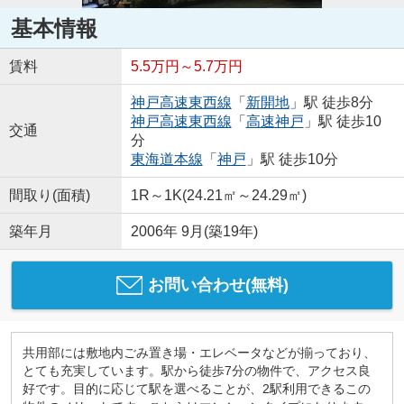
基本情報
賃料
5.5万円～5.7万円
神戸高速東西線
「
新開地
」駅 徒歩8分
神戸高速東西線
「
高速神戸
」駅 徒歩10
交通
分
東海道本線
「
神戸
」駅 徒歩10分
間取り(面積)
1R～1K(24.21㎡～24.29㎡)
築年月
2006年 9月(築19年)
お問い合わせ(無料)
共用部には敷地内ごみ置き場・エレベータなどが揃っており、
とても充実しています。駅から徒歩7分の物件で、アクセス良
好です。目的に応じて駅を選べることが、2駅利用できるこの