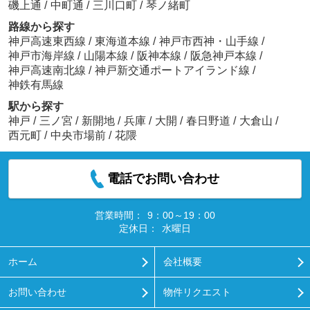
磯上通
/
中町通
/
三川口町
/
琴ノ緒町
路線から探す
神戸高速東西線
/
東海道本線
/
神戸市西神・山手線
/
神戸市海岸線
/
山陽本線
/
阪神本線
/
阪急神戸本線
/
神戸高速南北線
/
神戸新交通ポートアイランド線
/
神鉄有馬線
駅から探す
神戸
/
三ノ宮
/
新開地
/
兵庫
/
大開
/
春日野道
/
大倉山
/
西元町
/
中央市場前
/
花隈
電話でお問い合わせ
営業時間：
9：00～19：00
定休日：
水曜日
ホーム
会社概要
お問い合わせ
物件リクエスト