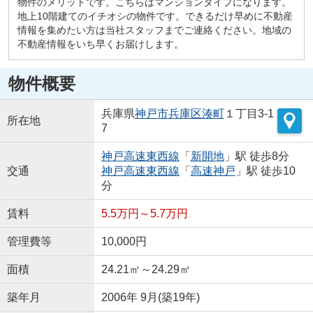
物件のメリットです。こちらはマンションタイプになります。
地上10階建てのイチオシの物件です。できるだけ早めに不動産
情報を集めたい方は当社スタッフまでご連絡ください。地域の
不動産情報をいち早くお届けします。
物件概要
兵庫県
神戸市兵庫区
湊町
１丁目3-1
所在地
7
神戸高速東西線
「
新開地
」駅 徒歩8分
交通
神戸高速東西線
「
高速神戸
」駅 徒歩10
分
賃料
5.5万円～5.7万円
管理費等
10,000円
面積
24.21㎡～24.29㎡
築年月
2006年 9月(築19年)