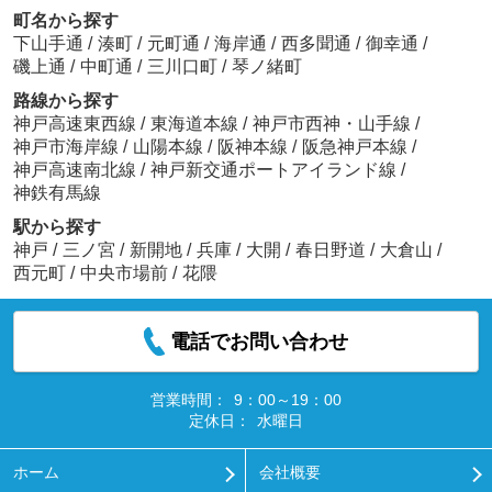
町名から探す
下山手通
/
湊町
/
元町通
/
海岸通
/
西多聞通
/
御幸通
/
磯上通
/
中町通
/
三川口町
/
琴ノ緒町
路線から探す
神戸高速東西線
/
東海道本線
/
神戸市西神・山手線
/
神戸市海岸線
/
山陽本線
/
阪神本線
/
阪急神戸本線
/
神戸高速南北線
/
神戸新交通ポートアイランド線
/
神鉄有馬線
駅から探す
神戸
/
三ノ宮
/
新開地
/
兵庫
/
大開
/
春日野道
/
大倉山
/
西元町
/
中央市場前
/
花隈
電話でお問い合わせ
営業時間：
9：00～19：00
定休日：
水曜日
ホーム
会社概要