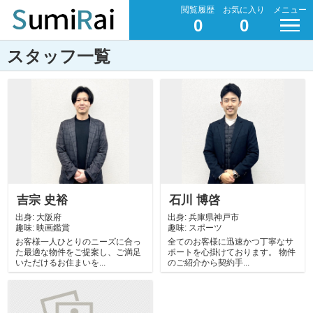
閲覧履歴
お気に入り
メニュー
0
0
スタッフ一覧
吉宗 史裕
石川 博啓
出身:
大阪府
出身:
兵庫県神戸市
趣味:
映画鑑賞
趣味:
スポーツ
お客様一人ひとりのニーズに合っ
全てのお客様に迅速かつ丁寧なサ
た最適な物件をご提案し、ご満足
ポートを心掛けております。 物件
いただけるお住まいを...
のご紹介から契約手...