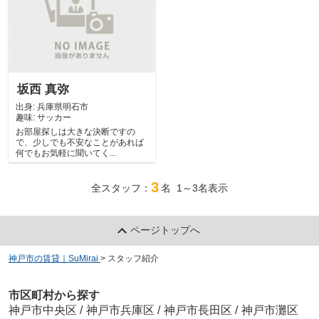
坂西 真弥
出身:
兵庫県明石市
趣味:
サッカー
お部屋探しは大きな決断ですの
で、少しでも不安なことがあれば
何でもお気軽に聞いてく...
3
全スタッフ：
名 1～3名表示
ページトップへ
神戸市の賃貸｜SuMirai
>
スタッフ紹介
市区町村から探す
神戸市中央区
/
神戸市兵庫区
/
神戸市長田区
/
神戸市灘区