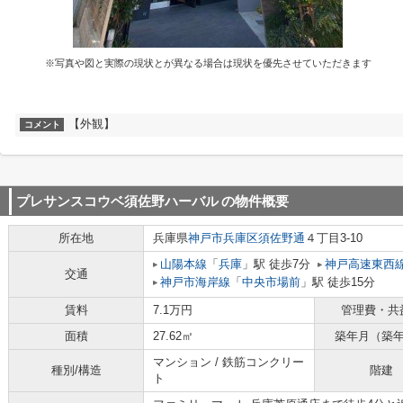
※写真や図と実際の現状とが異なる場合は現状を優先させていただきます
【外観】
コメント
プレサンスコウベ須佐野ハーバル
の物件概要
所在地
兵庫県
神戸市兵庫区
須佐野通
４丁目3-10
山陽本線
「
兵庫
」駅 徒歩7分
神戸高速東西
交通
神戸市海岸線
「
中央市場前
」駅 徒歩15分
賃料
7.1万円
管理費・共
面積
27.62㎡
築年月（築
マンション / 鉄筋コンクリー
種別/構造
階建
ト