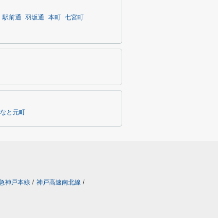
駅前通
羽坂通
本町
七宮町
なと元町
急神戸本線
/
神戸高速南北線
/