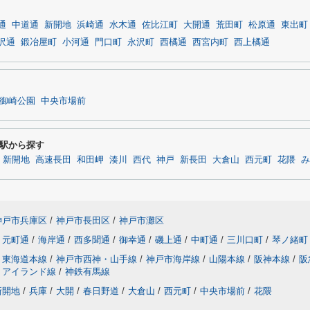
通
中道通
新開地
浜崎通
水木通
佐比江町
大開通
荒田町
松原通
東出町
沢通
鍛冶屋町
小河通
門口町
永沢町
西橘通
西宮内町
西上橘通
御崎公園
中央市場前
駅から探す
新開地
高速長田
和田岬
湊川
西代
神戸
新長田
大倉山
西元町
花隈
み
神戸市兵庫区
/
神戸市長田区
/
神戸市灘区
元町通
/
海岸通
/
西多聞通
/
御幸通
/
磯上通
/
中町通
/
三川口町
/
琴ノ緒町
東海道本線
/
神戸市西神・山手線
/
神戸市海岸線
/
山陽本線
/
阪神本線
/
阪
トアイランド線
/
神鉄有馬線
新開地
/
兵庫
/
大開
/
春日野道
/
大倉山
/
西元町
/
中央市場前
/
花隈