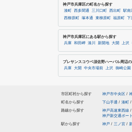
神戸市兵庫区の町名から探す
湊町
西多聞通
三川口町
西出町
駅南
西柳原町
塚本通
東柳原町
福原町
下
神戸市兵庫区にある駅から探す
兵庫
和田岬
湊川
新開地
大開
上沢
プレサンスコウベ須佐野ハーバル周辺の
兵庫
大開
中央市場前
上沢
御崎公園
市区町村から探す
神戸市中央区
/
町名から探す
下山手通
/
湊町
/
路線から探す
神戸高速東西線
/
神戸新交通ポー
駅から探す
神戸
/
三ノ宮
/