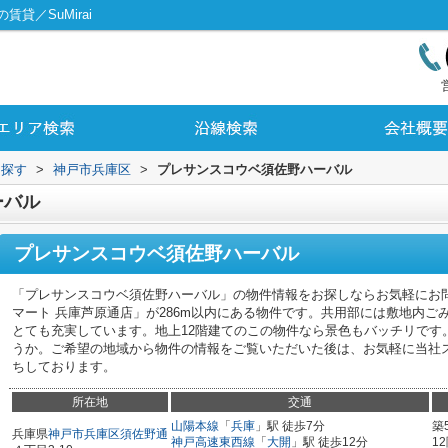
貸／SuMirai
ら探す
>
神戸市兵庫区
>
プレサンスコウベ須佐野ハーバル
ーバル
プレサンスコウベ須佐野ハーバル
「プレサンスコウベ須佐野ハーバル」の物件情報をお探しならお気軽にお
マート 兵庫芦原通店」が286m以内にある物件です。共用部には敷地内
とても充実しています。地上12階建てのこの物件なら景色もバッチリです。
うか。ご希望の地域から物件の情報をご覧いただいた後は、お気軽に当社
ちしております。
所在地
交通
山陽本線
「
兵庫
」駅 徒歩7分
築
兵庫県
神戸市兵庫区
須佐野通
神戸高速東西線
「
大開
」駅 徒歩12分
1