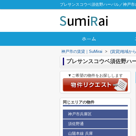
プレサンスコウベ須佐野ハーバル／神戸市の賃
神戸市の賃貸｜SuMirai
>
(賃貸)地域か
プレサンスコウベ須佐野ハ
▼ご希望の物件をお探しします
同じエリアの物件
神戸市兵庫区
須佐野通
山陽本線 兵庫