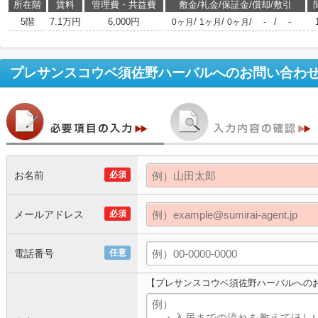
所在階
賃料
管理費・共益費
敷金/礼金/保証金/償却/敷引
5階
7.1万円
6,000円
/
/
/
/
0ヶ月
1ヶ月
0ヶ月
-
-
プレサンスコウベ須佐野ハーバル
へのお問い合わ
お名前
必須
メールアドレス
必須
電話番号
任意
【プレサンスコウベ須佐野ハーバルへの