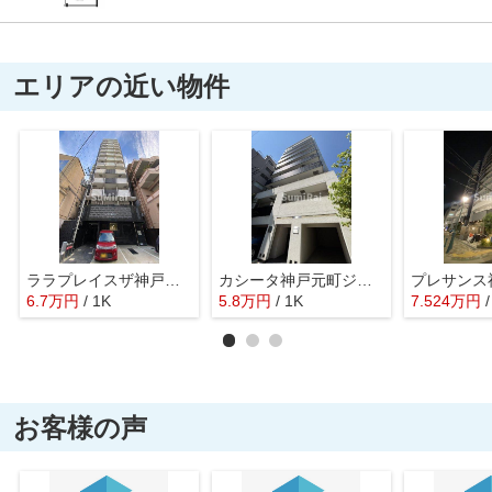
エリアの近い物件
ララプレイスザ神戸シルフ
カシータ神戸元町ジェーピー
6.7
万
円
/ 1K
5.8
万
円
/ 1K
7.524
万
円
お客様の声