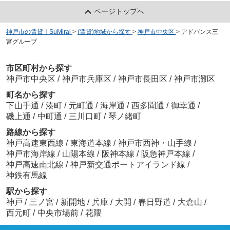
ページトップへ
神戸市の賃貸｜SuMirai
>
(賃貸)地域から探す
>
神戸市中央区
>
アドバンス三
宮グルーブ
市区町村から探す
神戸市中央区
/
神戸市兵庫区
/
神戸市長田区
/
神戸市灘区
町名から探す
下山手通
/
湊町
/
元町通
/
海岸通
/
西多聞通
/
御幸通
/
磯上通
/
中町通
/
三川口町
/
琴ノ緒町
路線から探す
神戸高速東西線
/
東海道本線
/
神戸市西神・山手線
/
神戸市海岸線
/
山陽本線
/
阪神本線
/
阪急神戸本線
/
神戸高速南北線
/
神戸新交通ポートアイランド線
/
神鉄有馬線
駅から探す
神戸
/
三ノ宮
/
新開地
/
兵庫
/
大開
/
春日野道
/
大倉山
/
西元町
/
中央市場前
/
花隈