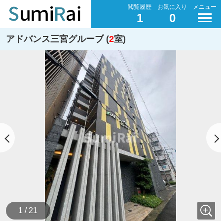
閲覧履歴
お気に入り
メニュー
1
0
アドバンス三宮グルーブ (
2
室)
1 / 21