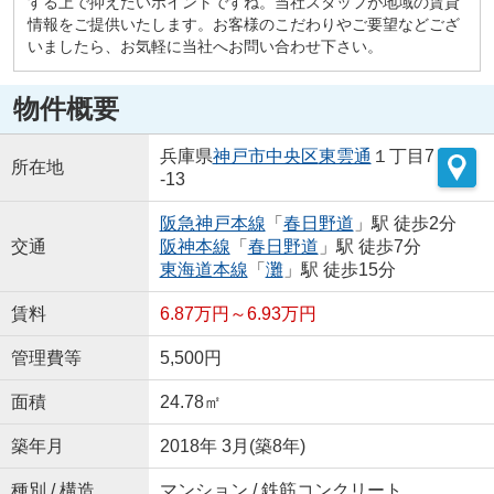
する上で抑えたいポイントですね。当社スタッフが地域の賃貸
情報をご提供いたします。お客様のこだわりやご要望などござ
いましたら、お気軽に当社へお問い合わせ下さい。
物件概要
兵庫県
神戸市中央区
東雲通
１丁目7
所在地
-13
阪急神戸本線
「
春日野道
」駅 徒歩2分
交通
阪神本線
「
春日野道
」駅 徒歩7分
東海道本線
「
灘
」駅 徒歩15分
賃料
6.87万円～6.93万円
管理費等
5,500円
面積
24.78㎡
築年月
2018年 3月(築8年)
種別 / 構造
マンション / 鉄筋コンクリート