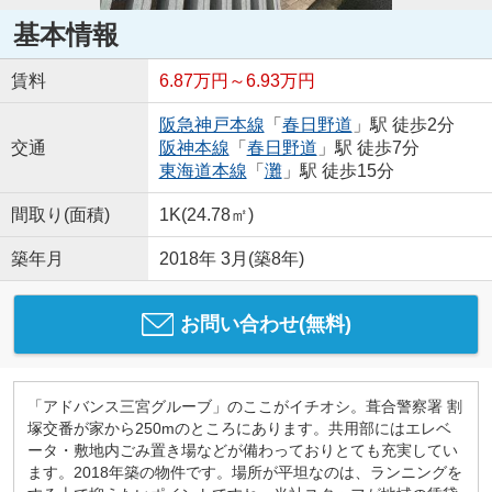
基本情報
賃料
6.87万円～6.93万円
阪急神戸本線
「
春日野道
」駅 徒歩2分
交通
阪神本線
「
春日野道
」駅 徒歩7分
東海道本線
「
灘
」駅 徒歩15分
間取り(面積)
1K(24.78㎡)
築年月
2018年 3月(築8年)
お問い合わせ(無料)
「アドバンス三宮グルーブ」のここがイチオシ。葺合警察署 割
塚交番が家から250mのところにあります。共用部にはエレベ
ータ・敷地内ごみ置き場などが備わっておりとても充実してい
ます。2018年築の物件です。場所が平坦なのは、ランニングを