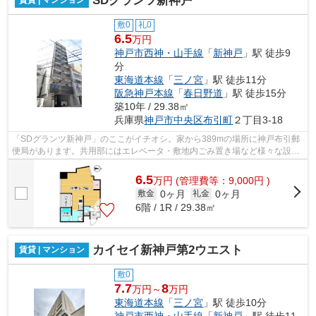
SDグランツ新神戸
賃貸 | マンション
敷0
礼0
6.5
万円
神戸市西神・山手線
「
新神戸
」駅 徒歩9
分
東海道本線
「
三ノ宮
」駅 徒歩11分
阪急神戸本線
「
春日野道
」駅 徒歩15分
築10年 / 29.38㎡
兵庫県
神戸市中央区
布引町
２丁目3-18
「SDグランツ新神戸」のここがイチオシ。家から389mの場所に神戸布引郵
便局があります。共用部にはエレベータ・敷地内ごみ置き場など様々な設備
やサービスが揃っているので便利です。...
6.5
万
円
(管理費等：9,000円 )
0ヶ月
0ヶ月
敷金
礼金
6階 / 1R / 29.38㎡
カイセイ新神戸第2ウエスト
賃貸 | マンション
敷0
7.7
8
万円～
万円
東海道本線
「
三ノ宮
」駅 徒歩10分