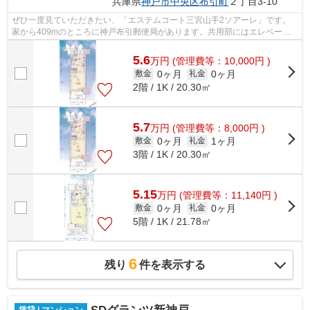
兵庫県
神戸市中央区
布引町
２丁目3-10
ぜひ一度見ていただきたい、「エステムコート三宮山手2ソアーレ」です。
家から409mのところに神戸布引郵便局があります。共用部にはエレベー
タ・敷地内ごみ置き場などが揃っております...
5.6
万
円
(管理費等：10,000円 )
0ヶ月
0ヶ月
敷金
礼金
2階 / 1K / 20.30㎡
5.7
万
円
(管理費等：8,000円 )
0ヶ月
1ヶ月
敷金
礼金
3階 / 1K / 20.30㎡
5.15
万
円
(管理費等：11,140円 )
0ヶ月
0ヶ月
敷金
礼金
5階 / 1K / 21.78㎡
6
残り
件を表示する