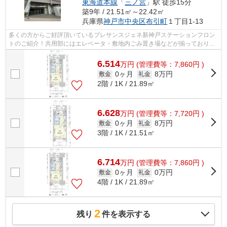
東海道本線
「
三ノ宮
」駅 徒歩15分
築9年 / 21.51㎡～22.42㎡
兵庫県
神戸市中央区
布引町
１丁目1-13
多くの方からご好評頂いているプレサンスジェネ新神戸ステーションフロン
トのご紹介！共用部にはエレベータ・敷地内ごみ置き場などが揃っておりま
す！防犯対策もバッチリなマンション...
6.514
万
円
(管理費等：7,860円 )
0ヶ月
8万円
敷金
礼金
2階 / 1K / 21.89㎡
6.628
万
円
(管理費等：7,720円 )
0ヶ月
8万円
敷金
礼金
3階 / 1K / 21.51㎡
6.714
万
円
(管理費等：7,860円 )
0ヶ月
0万円
敷金
礼金
4階 / 1K / 21.89㎡
2
残り
件を表示する