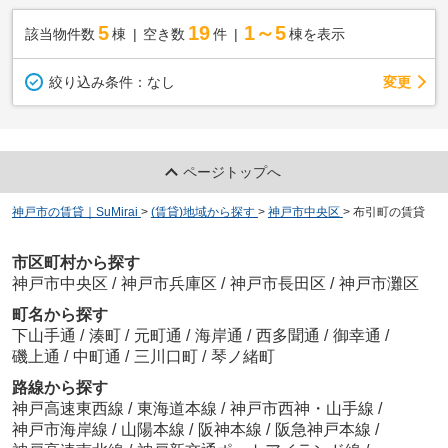
5
19
1～5
該当物件数
棟
空き数
件
棟を表示
変更
絞り込み条件：
なし
ページトップへ
神戸市の賃貸｜SuMirai
>
(賃貸)地域から探す
>
神戸市中央区
>
布引町の賃貸
市区町村から探す
神戸市中央区
/
神戸市兵庫区
/
神戸市長田区
/
神戸市灘区
町名から探す
下山手通
/
湊町
/
元町通
/
海岸通
/
西多聞通
/
御幸通
/
磯上通
/
中町通
/
三川口町
/
琴ノ緒町
路線から探す
神戸高速東西線
/
東海道本線
/
神戸市西神・山手線
/
神戸市海岸線
/
山陽本線
/
阪神本線
/
阪急神戸本線
/