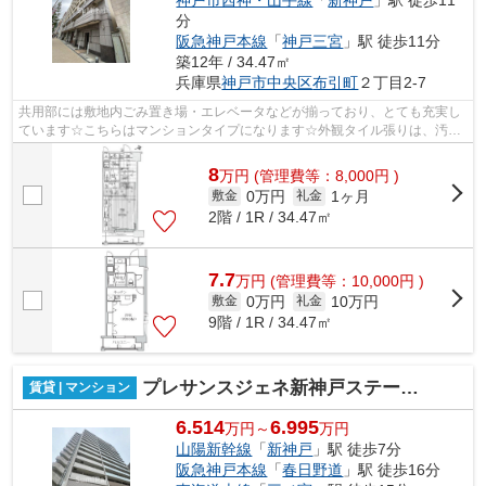
神戸市西神・山手線
「
新神戸
」駅 徒歩11
分
阪急神戸本線
「
神戸三宮
」駅 徒歩11分
築12年 / 34.47㎡
兵庫県
神戸市中央区
布引町
２丁目2-7
共用部には敷地内ごみ置き場・エレベータなどが揃っており、とても充実し
ています☆こちらはマンションタイプになります☆外観タイル張りは、汚れ
が付きにくいのでいつまでも綺麗です☆2...
8
万
円
(管理費等：8,000円 )
0万円
1ヶ月
敷金
礼金
2階 / 1R / 34.47㎡
7.7
万
円
(管理費等：10,000円 )
0万円
10万円
敷金
礼金
9階 / 1R / 34.47㎡
プレサンスジェネ新神戸ステーションフロント
賃貸 | マンション
6.514
6.995
万円～
万円
山陽新幹線
「
新神戸
」駅 徒歩7分
阪急神戸本線
「
春日野道
」駅 徒歩16分