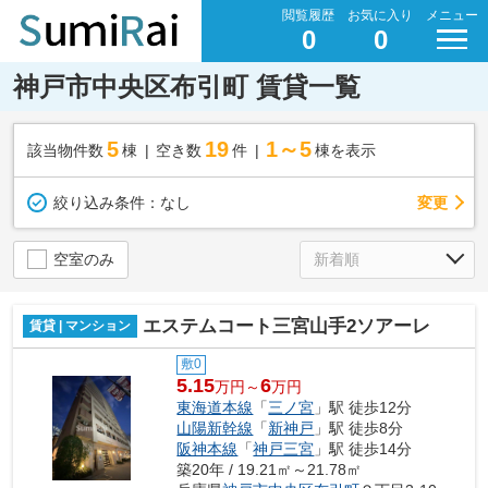
閲覧履歴
お気に入り
メニュー
0
0
神戸市中央区布引町 賃貸一覧
5
19
1～5
該当物件数
棟
空き数
件
棟を表示
変更
絞り込み条件：
なし
空室のみ
エステムコート三宮山手2ソアーレ
賃貸 | マンション
敷0
5.15
6
万円～
万円
東海道本線
「
三ノ宮
」駅 徒歩12分
山陽新幹線
「
新神戸
」駅 徒歩8分
阪神本線
「
神戸三宮
」駅 徒歩14分
築20年 / 19.21㎡～21.78㎡