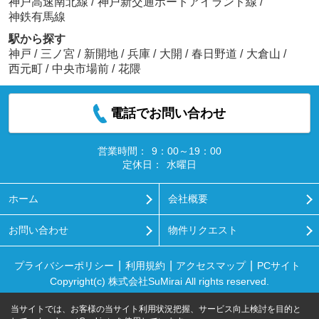
神戸高速南北線
/
神戸新交通ポートアイランド線
/
神鉄有馬線
駅から探す
神戸
/
三ノ宮
/
新開地
/
兵庫
/
大開
/
春日野道
/
大倉山
/
西元町
/
中央市場前
/
花隈
電話でお問い合わせ
営業時間：
9：00～19：00
定休日：
水曜日
ホーム
会社概要
お問い合わせ
物件リクエスト
プライバシーポリシー
利用規約
アクセスマップ
PCサイト
Copyright(c) 株式会社SuMirai All rights reserved.
当サイトでは、お客様の当サイト利用状況把握、サービス向上検討を目的と