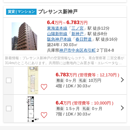
プレサンス新神戸
賃貸 | マンション
6.4
6.783
万円～
万円
東海道本線
「
三ノ宮
」駅 徒歩12分
山陽新幹線
「
新神戸
」駅 徒歩8分
阪急神戸本線
「
春日野道
」駅 徒歩16分
築24年 / 30.03㎡
兵庫県
神戸市中央区
布引町
２丁目4-8
新着情報：プレサンス新神戸の空室情報ならコチラ。葺合警察署 二宮交番が
314mのところにあります。共用部には敷地内ごみ置き場・エレベータなど
が揃っております。徒歩8分に駅のある...
6.783
万
円
(管理費等：12,170円 )
0ヶ月
10万円
敷金
礼金
4階 / 1DK / 30.03㎡
6.4
万
円
(管理費等：10,000円 )
1.5ヶ月
0ヶ月
敷金
礼金
7階 / 1DK / 30.03㎡