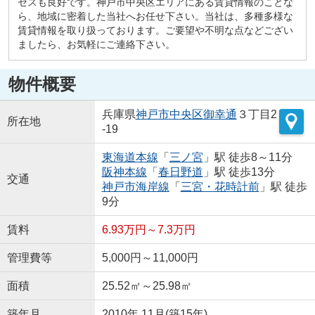
セスも良好です。神戸市中央区エリアにある賃貸情報のことな
ら、地域に密着した当社へお任せ下さい。当社は、多種多様な
賃貸情報を取り扱っております。ご要望や不明な点などござい
ましたら、お気軽にご連絡下さい。
物件概要
兵庫県
神戸市中央区
御幸通
３丁目2
所在地
-19
東海道本線
「
三ノ宮
」駅 徒歩8～11分
阪神本線
「
春日野道
」駅 徒歩13分
交通
神戸市海岸線
「
三宮・花時計前
」駅 徒歩
9分
賃料
6.93万円～7.3万円
管理費等
5,000円～11,000円
面積
25.52㎡～25.98㎡
築年月
2010年 11月(築15年)