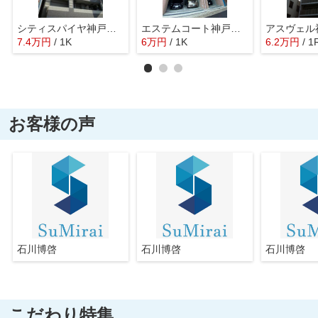
シティスパイヤ神戸元町
エステムコート神戸三宮山手センティール
アスヴェル
7.4
万
円
/ 1K
6
万
円
/ 1K
6.2
万
円
/ 1
お客様の声
石川博啓
石川博啓
石川博啓
こだわり特集