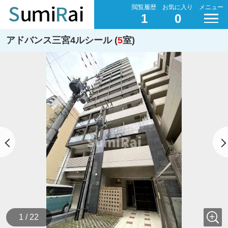
閲覧履歴
お気に入り
メニュー
1
0
アドバンス三宮4ルシール (
5
室)
1 / 22