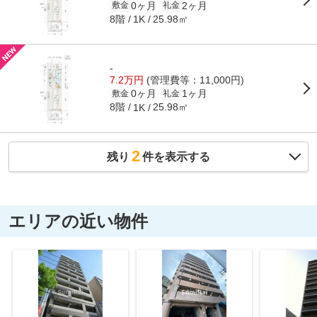
0ヶ月
2ヶ月
敷金
礼金
8階
25.98㎡
1K
-
7.2万円
(管理費等：11,000円)
0ヶ月
1ヶ月
敷金
礼金
8階
25.98㎡
1K
2
残り
件を表示する
エリアの近い物件