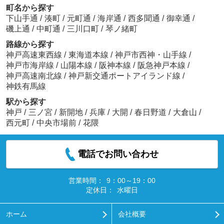
町名から探す
下山手通
/
湊町
/
元町通
/
海岸通
/
西多聞通
/
御幸通
/
磯上通
/
中町通
/
三川口町
/
琴ノ緒町
路線から探す
神戸高速東西線
/
東海道本線
/
神戸市西神・山手線
/
神戸市海岸線
/
山陽本線
/
阪神本線
/
阪急神戸本線
/
神戸高速南北線
/
神戸新交通ポートアイランド線
/
神鉄有馬線
駅から探す
神戸
/
三ノ宮
/
新開地
/
兵庫
/
大開
/
春日野道
/
大倉山
/
西元町
/
中央市場前
/
花隈
電話でお問い合わせ
営業時間：
9：00～19：00
定休日：
水曜日
ホーム
会社概要