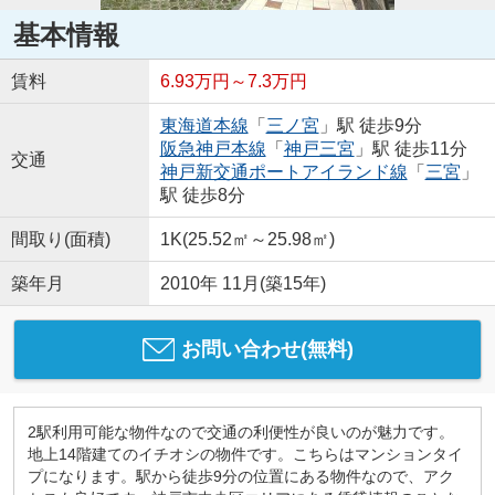
基本情報
賃料
6.93万円～7.3万円
東海道本線
「
三ノ宮
」駅 徒歩9分
阪急神戸本線
「
神戸三宮
」駅 徒歩11分
交通
神戸新交通ポートアイランド線
「
三宮
」
駅 徒歩8分
間取り(面積)
1K(25.52㎡～25.98㎡)
築年月
2010年 11月(築15年)
お問い合わせ(無料)
2駅利用可能な物件なので交通の利便性が良いのが魅力です。
地上14階建てのイチオシの物件です。こちらはマンションタイ
プになります。駅から徒歩9分の位置にある物件なので、アク