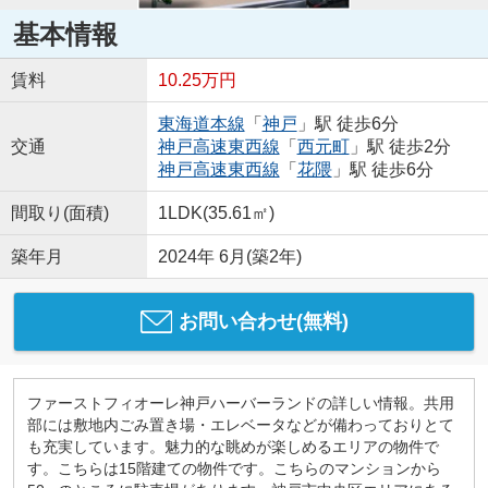
基本情報
賃料
10.25万円
東海道本線
「
神戸
」駅 徒歩6分
交通
神戸高速東西線
「
西元町
」駅 徒歩2分
神戸高速東西線
「
花隈
」駅 徒歩6分
間取り(面積)
1LDK(35.61㎡)
築年月
2024年 6月(築2年)
お問い合わせ(無料)
ファーストフィオーレ神戸ハーバーランドの詳しい情報。共用
部には敷地内ごみ置き場・エレベータなどが備わっておりとて
も充実しています。魅力的な眺めが楽しめるエリアの物件で
す。こちらは15階建ての物件です。こちらのマンションから