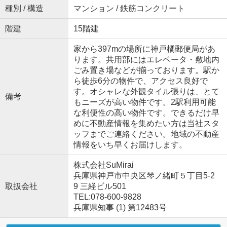
種別 / 構造
マンション / 鉄筋コンクリート
階建
15階建
家から397mの場所に神戸橘郵便局があ
ります。共用部にはエレベータ・敷地内
ごみ置き場などが揃っております。駅か
ら徒歩6分の物件で、アクセス良好で
す。オシャレな外観タイル張りは、とて
備考
もニーズが高い物件です。2駅利用可能
な利便性の高い物件です。できるだけ早
めに不動産情報を集めたい方は当社スタ
ッフまでご連絡ください。地域の不動産
情報をいち早くお届けします。
株式会社SuMirai
兵庫県神戸市中央区琴ノ緒町５丁目5-2
取扱会社
9 三経ビル501
TEL:078-600-9828
兵庫県知事 (1) 第12483号