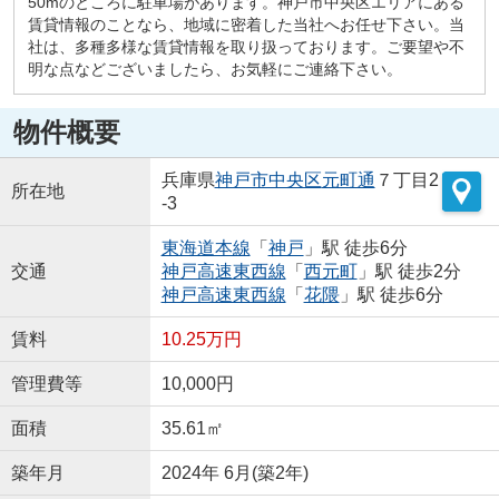
50mのところに駐車場があります。神戸市中央区エリアにある
賃貸情報のことなら、地域に密着した当社へお任せ下さい。当
社は、多種多様な賃貸情報を取り扱っております。ご要望や不
明な点などございましたら、お気軽にご連絡下さい。
物件概要
兵庫県
神戸市中央区
元町通
７丁目2
所在地
-3
東海道本線
「
神戸
」駅 徒歩6分
交通
神戸高速東西線
「
西元町
」駅 徒歩2分
神戸高速東西線
「
花隈
」駅 徒歩6分
賃料
10.25万円
管理費等
10,000円
面積
35.61㎡
築年月
2024年 6月(築2年)