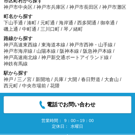
市区町村から探す
神戸市中央区
/
神戸市兵庫区
/
神戸市長田区
/
神戸市灘区
町名から探す
下山手通
/
湊町
/
元町通
/
海岸通
/
西多聞通
/
御幸通
/
磯上通
/
中町通
/
三川口町
/
琴ノ緒町
路線から探す
神戸高速東西線
/
東海道本線
/
神戸市西神・山手線
/
神戸市海岸線
/
山陽本線
/
阪神本線
/
阪急神戸本線
/
神戸高速南北線
/
神戸新交通ポートアイランド線
/
神鉄有馬線
駅から探す
神戸
/
三ノ宮
/
新開地
/
兵庫
/
大開
/
春日野道
/
大倉山
/
西元町
/
中央市場前
/
花隈
電話でお問い合わせ
営業時間：
9：00～19：00
定休日：
水曜日