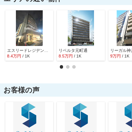
エスリードレジデンス神戸三宮
リベルタ元町通
8.4
万
円
/ 1K
8.5
万
円
/ 1K
9
万
円
/ 1K
お客様の声