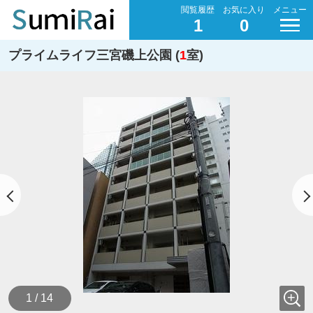
閲覧履歴
お気に入り
メニュー
1
0
プライムライフ三宮磯上公園 (
1
室)
1 / 14