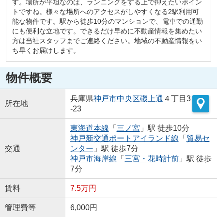
す。場所が平坦なのは、ランニングをする上で抑えたいポイン
トですね。様々な場所へのアクセスがしやすくなる2駅利用可
能な物件です。駅から徒歩10分のマンションで、電車での通勤
にも便利な立地です。できるだけ早めに不動産情報を集めたい
方は当社スタッフまでご連絡ください。地域の不動産情報をい
ち早くお届けします。
物件概要
兵庫県
神戸市中央区
磯上通
４丁目3
所在地
-23
東海道本線
「
三ノ宮
」駅 徒歩10分
神戸新交通ポートアイランド線
「
貿易セ
交通
ンター
」駅 徒歩7分
神戸市海岸線
「
三宮・花時計前
」駅 徒歩
7分
賃料
7.5万円
管理費等
6,000円