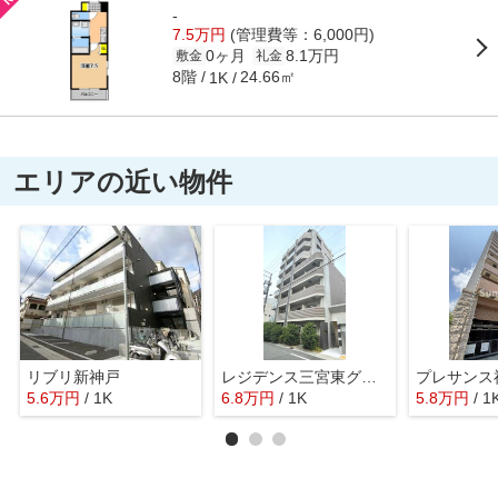
-
7.5万円
(管理費等：6,000円)
0ヶ月
8.1万円
敷金
礼金
8階
24.66㎡
1K
エリアの近い物件
リブリ新神戸
レジデンス三宮東グルーブ
5.6
万
円
/ 1K
6.8
万
円
/ 1K
5.8
万
円
/ 1