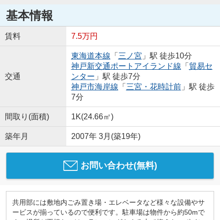
基本情報
賃料
7.5万円
東海道本線
「
三ノ宮
」駅 徒歩10分
神戸新交通ポートアイランド線
「
貿易セ
交通
ンター
」駅 徒歩7分
神戸市海岸線
「
三宮・花時計前
」駅 徒歩
7分
間取り(面積)
1K(24.66㎡)
築年月
2007年 3月(築19年)
お問い合わせ(無料)
共用部には敷地内ごみ置き場・エレベータなど様々な設備やサ
ービスが揃っているので便利です。駐車場は物件から約50mで