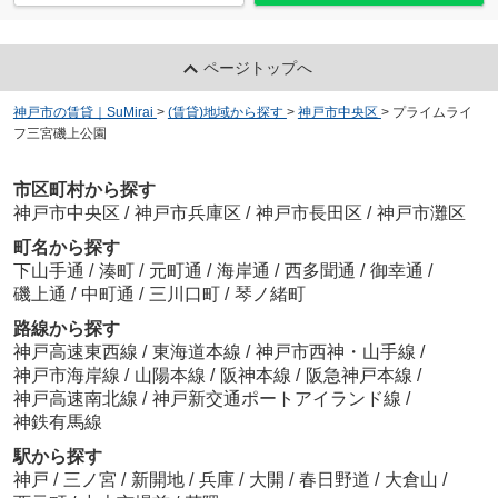
ページトップへ
神戸市の賃貸｜SuMirai
>
(賃貸)地域から探す
>
神戸市中央区
>
プライムライ
フ三宮磯上公園
市区町村から探す
神戸市中央区
/
神戸市兵庫区
/
神戸市長田区
/
神戸市灘区
町名から探す
下山手通
/
湊町
/
元町通
/
海岸通
/
西多聞通
/
御幸通
/
磯上通
/
中町通
/
三川口町
/
琴ノ緒町
路線から探す
神戸高速東西線
/
東海道本線
/
神戸市西神・山手線
/
神戸市海岸線
/
山陽本線
/
阪神本線
/
阪急神戸本線
/
神戸高速南北線
/
神戸新交通ポートアイランド線
/
神鉄有馬線
駅から探す
神戸
/
三ノ宮
/
新開地
/
兵庫
/
大開
/
春日野道
/
大倉山
/