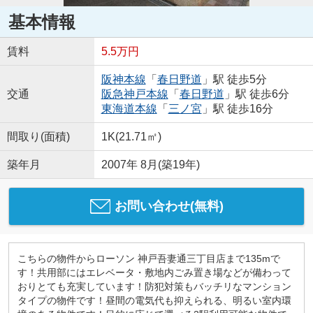
基本情報
賃料
5.5万円
阪神本線
「
春日野道
」駅 徒歩5分
交通
阪急神戸本線
「
春日野道
」駅 徒歩6分
東海道本線
「
三ノ宮
」駅 徒歩16分
間取り(面積)
1K(21.71㎡)
築年月
2007年 8月(築19年)
お問い合わせ(無料)
こちらの物件からローソン 神戸吾妻通三丁目店まで135mで
す！共用部にはエレベータ・敷地内ごみ置き場などが備わって
おりとても充実しています！防犯対策もバッチリなマンション
タイプの物件です！昼間の電気代も抑えられる、明るい室内環