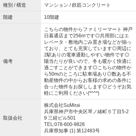
種別 / 構造
マンション / 鉄筋コンクリート
階建
10階建
こちらの物件からファミリーマート 神戸
日暮通店まで256mです◎共用部にはエ
レベータ・敷地内ごみ置き場などが揃っ
ており、とても充実しています◎周辺に
2駅ありの電車通勤しやすい物件です◎
備考
陽当たりが良いので、冬も暖かく快適に
過ごすことができます◎こちらの物件か
ら50mのところに駐車場あり◎数ある不
動産物件の中からお客様の求めの条件に
合った物件をお探しします◎どうぞお気
軽にご利用ください(*^^*)
株式会社SuMirai
兵庫県神戸市中央区琴ノ緒町５丁目5-2
取扱会社
9 三経ビル501
TEL:078-600-9828
兵庫県知事 (1) 第12483号