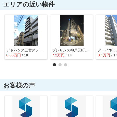
エリアの近い物件
アドバンス三宮ステージア
プレサンス神戸元町ミューズ
6.55
万
円
/ 1K
7.2
万
円
/ 1K
8.4
万
円
/ 1
お客様の声