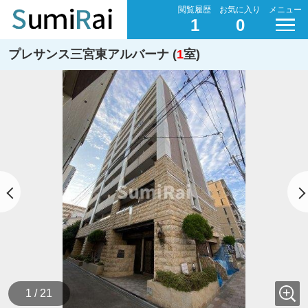
閲覧履歴
お気に入り
メニュー
1
0
プレサンス三宮東アルバーナ (
1
室)
1 / 21