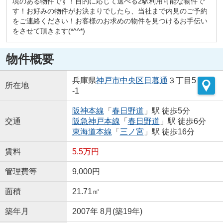
境のある物件です！目的に応じて選べる2駅利用可能な物件で
す！お好みの物件がお決まりでしたら、当社まで内見のご予約
をご連絡ください！お客様のお求めの物件を見つけるお手伝い
をさせて頂きます(*^^*)
物件概要
兵庫県
神戸市中央区
日暮通
３丁目5
所在地
-1
阪神本線
「
春日野道
」駅 徒歩5分
交通
阪急神戸本線
「
春日野道
」駅 徒歩6分
東海道本線
「
三ノ宮
」駅 徒歩16分
賃料
5.5万円
管理費等
9,000円
面積
21.71㎡
築年月
2007年 8月(築19年)