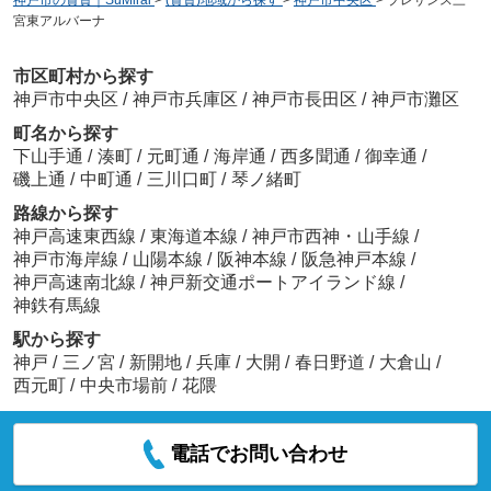
宮東アルバーナ
市区町村から探す
神戸市中央区
/
神戸市兵庫区
/
神戸市長田区
/
神戸市灘区
町名から探す
下山手通
/
湊町
/
元町通
/
海岸通
/
西多聞通
/
御幸通
/
磯上通
/
中町通
/
三川口町
/
琴ノ緒町
路線から探す
神戸高速東西線
/
東海道本線
/
神戸市西神・山手線
/
神戸市海岸線
/
山陽本線
/
阪神本線
/
阪急神戸本線
/
神戸高速南北線
/
神戸新交通ポートアイランド線
/
神鉄有馬線
駅から探す
神戸
/
三ノ宮
/
新開地
/
兵庫
/
大開
/
春日野道
/
大倉山
/
西元町
/
中央市場前
/
花隈
電話でお問い合わせ