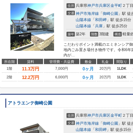
兵庫県
神戸市兵庫区
金平町
２丁目1
住所
交通
神戸市海岸線
「
御崎公園
」駅 徒
山陽本線
「
和田岬
」駅 徒歩15分
山陽本線
「
兵庫
」駅 徒歩25分
築2年
3階建
軽量
築年
階数
構造
こだわりポイント満載のエミネンシア御
地内ごみ置き場付き物件です。令和6年
内が...
所在階
賃料
管理費・共益費
敷金
礼金
間取り
11.3
万円
0ヶ月
1階
7,000円
20万円
1LDK
12.2
万円
0ヶ月
2階
6,000円
20万円
1LDK
アトラエンテ御崎公園
兵庫県
神戸市兵庫区
金平町
２丁目1
住所
交通
神戸市海岸線
「
御崎公園
」駅 徒
山陽本線
「
和田岬
」駅 徒歩15分