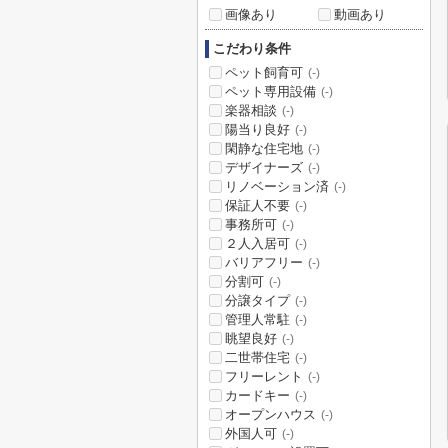
画像あり
動画あり
こだわり条件
ペット飼育可
(-)
ペット専用設備
(-)
楽器相談
(-)
陽当り良好
(-)
閑静な住宅地
(-)
デザイナーズ
(-)
リノベーション済
(-)
保証人不要
(-)
事務所可
(-)
２人入居可
(-)
バリアフリー
(-)
分割可
(-)
分譲タイプ
(-)
管理人常駐
(-)
眺望良好
(-)
二世帯住宅
(-)
フリーレント
(-)
カードキー
(-)
オープンハウス
(-)
外国人可
(-)