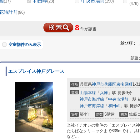
園
和田岬
中央市場前
(17)
(23)
(150)
(479)
花時計前
(96)
8
件が該当
並び順：
空室物件のみ表示
該当
エスプレイス神戸グレース
兵庫県
神戸市兵庫区
東柳原町
1-3
住所
交通
山陽本線
「
兵庫
」駅 徒歩9分
神戸市海岸線
「
中央市場前
」駅 
神戸市海岸線
「
和田岬
」駅 徒歩2
築4年
5階建
鉄筋
築年
階数
構造
当社イチオシの物件の「エスプレイス神
たちばなクリニックまで339mです。
など...