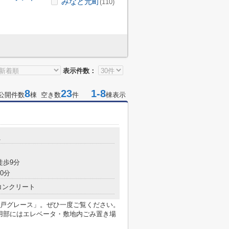
みなと元町
(110)
表示件数：
8
23
1-8
公開件数
棟 空き数
件
棟表示
1
徒歩9分
0分
コンクリート
戸グレース」。ぜひ一度ご覧ください。
共用部にはエレベータ・敷地内ごみ置き場