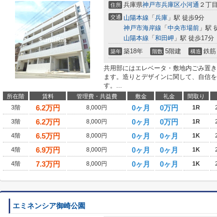
兵庫県
神戸市兵庫区
小河通
２丁目
住所
交通
山陽本線
「
兵庫
」駅 徒歩9分
神戸市海岸線
「
中央市場前
」駅 
山陽本線
「
和田岬
」駅 徒歩17分
築18年
5階建
鉄筋
築年
階数
構造
共用部にはエレベータ・敷地内ごみ置き
ます。造りとデザインに関して、自信を
す。...
所在階
賃料
管理費・共益費
敷金
礼金
間取り
6.2
万円
0ヶ月
0万円
3階
8,000円
1R
6.2
万円
0ヶ月
0万円
3階
8,000円
1R
6.5
万円
0ヶ月
0ヶ月
4階
8,000円
1K
6.9
万円
0ヶ月
0ヶ月
4階
8,000円
1K
7.3
万円
0ヶ月
0ヶ月
4階
8,000円
1K
エミネンシア御崎公園