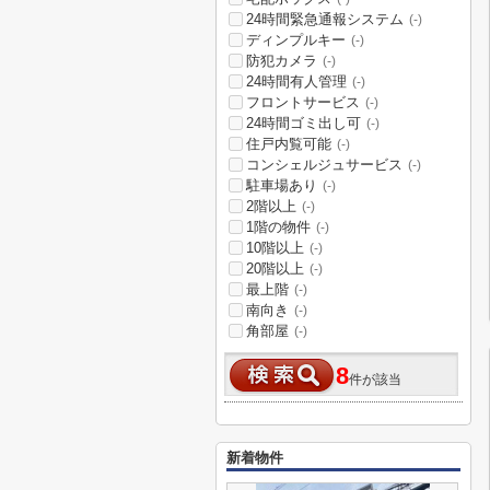
24時間緊急通報システム
(-)
ディンプルキー
(-)
防犯カメラ
(-)
24時間有人管理
(-)
フロントサービス
(-)
24時間ゴミ出し可
(-)
住戸内覧可能
(-)
コンシェルジュサービス
(-)
駐車場あり
(-)
2階以上
(-)
1階の物件
(-)
10階以上
(-)
20階以上
(-)
最上階
(-)
南向き
(-)
角部屋
(-)
8
件が該当
新着物件