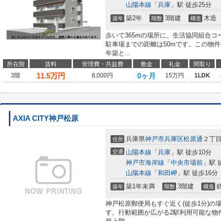
山陽本線
「
兵庫
」駅 徒歩25分
築2年
3階建
木造
築年
階数
構造
歩いて365mの場所に、生活協同組合コ
駐車場までの距離は50mです。この物件
年築と...
所在階
賃料
管理費・共益費
敷金
礼金
間取り
11.5
万円
0ヶ月
3階
8,000円
15万円
1LDK
AXIA CITY神戸松原
兵庫県
神戸市兵庫区
松原通
２丁目
住所
交通
山陽本線
「
兵庫
」駅 徒歩10分
神戸市海岸線
「
中央市場前
」駅 
山陽本線
「
和田岬
」駅 徒歩16分
築1年未満
3階建
築年
階数
構造
神戸松原郵便局もすぐ近く(徒歩1分)
す。行動範囲が広がる2駅利用可能な物