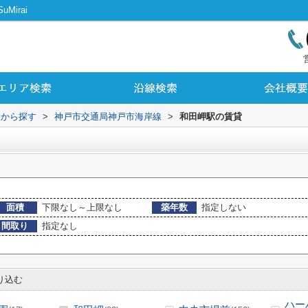
irai
駅から探す
>
神戸市交通局神戸市海岸線
>
和田岬駅の賃貸
面積
下限なし～上限なし
築年数
指定しない
間取り
指定なし
り込む
ハー