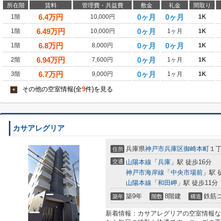
所在階
賃料
管理費・共益費
敷金
礼金
間取り
6.4
万円
0ヶ月
0ヶ月
1階
10,000円
1K
6.49
万円
0ヶ月
1階
10,000円
1ヶ月
1K
6.8
万円
0ヶ月
0ヶ月
1階
8,000円
1K
6.94
万円
0ヶ月
2階
7,600円
1ヶ月
1K
6.7
万円
0ヶ月
3階
9,000円
1ヶ月
1K
その他の空室情報(全
9
件)を見る
+
カサアレグリア
兵庫県
神戸市兵庫区
御崎本町
１丁
住所
交通
山陽本線
「
兵庫
」駅 徒歩16分
神戸市海岸線
「
中央市場前
」駅 
山陽本線
「
和田岬
」駅 徒歩11分
築9年
8階建
鉄筋
築年
階数
構造
新着情報：カサアレグリアの空室情報な