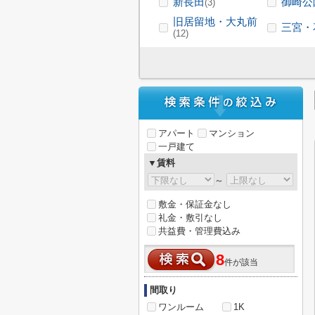
新長田
御崎公
(3)
旧居留地・大丸前
三宮・
(12)
アパート
マンション
一戸建て
▼賃料
～
敷金・保証金なし
礼金・敷引なし
共益費・管理費込み
8
件が該当
間取り
ワンルーム
1K