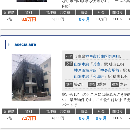
なら毎日の移動も快適です。ニーズの高
内が...
所在階
賃料
管理費・共益費
敷金
礼金
間取り
8.9
万円
0ヶ月
2階
5,000円
10万円
1LDK
F asecia aire
兵庫県
神戸市兵庫区
切戸町
5
住所
交通
山陽本線
「
兵庫
」駅 徒歩13分
神戸市海岸線
「
中央市場前
」駅 
山陽本線
「
和田岬
」駅 徒歩15分
築2年
3階建
木造
築年
階数
構造
家から184mのところには荻原みさき
い、築浅物件です。この物件は駅まで徒
パートで...
所在階
賃料
管理費・共益費
敷金
礼金
間取り
7.3
万円
0ヶ月
0ヶ月
2階
4,000円
1LDK