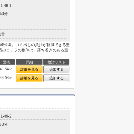
-49-1
歩3分
鉄骨
崎公園。ゴミ出しの負担が軽減できる敷
築のコチラの物件は、落ち着きのある室
面積
詳細
検討リスト
41.54㎡
詳細を見る
追加する
44.04㎡
詳細を見る
追加する
-49-2
歩3分