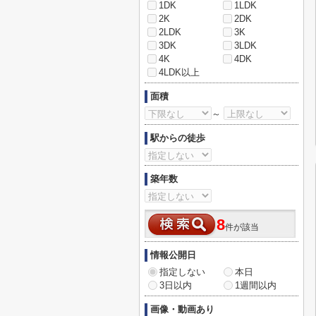
1DK
1LDK
2K
2DK
2LDK
3K
3DK
3LDK
4K
4DK
4LDK以上
面積
～
駅からの徒歩
築年数
8
件が該当
情報公開日
指定しない
本日
3日以内
1週間以内
画像・動画あり