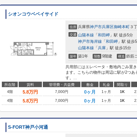
シオンコウベベイサイド
兵庫県
神戸市兵庫区
御崎本町
３丁
住所
交通
山陽本線
「
和田岬
」駅 徒歩5分
神戸市海岸線
「
和田岬
」駅 徒歩
山陽本線
「
兵庫
」駅 徒歩15分
築1年
9階建
鉄筋
築年
階数
構造
共用部にはエレベータ・敷地内ごみ置き
ます。こちらの物件は周辺に駅が2つあ
す。...
所在階
賃料
管理費・共益費
敷金
礼金
間取り
5.8
万円
0ヶ月
4階
7,000円
1ヶ月
1K
2
5.8
万円
0ヶ月
4階
7,000円
1ヶ月
1K
2
S-FORT神戸小河通