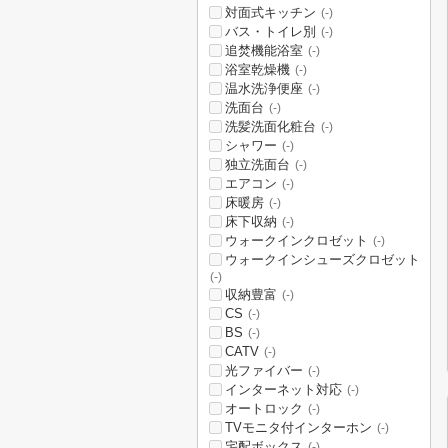
対面式キッチン
(-)
バス・トイレ別
(-)
追焚機能浴室
(-)
浴室乾燥機
(-)
温水洗浄便座
(-)
洗面台
(-)
洗髪洗面化粧台
(-)
シャワー
(-)
独立洗面台
(-)
エアコン
(-)
床暖房
(-)
床下収納
(-)
ウォークインクロゼット
(-)
ウォークインシューズクロゼット
(-)
収納豊富
(-)
CS
(-)
BS
(-)
CATV
(-)
光ファイバー
(-)
インターネット対応
(-)
オートロック
(-)
TVモニタ付インターホン
(-)
宅配ボックス
(-)