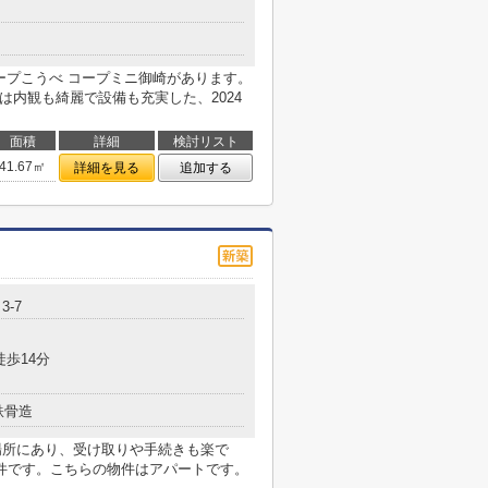
ープこうべ コープミニ御崎があります。
は内観も綺麗で設備も充実した、2024
面積
詳細
検討リスト
41.67㎡
詳細を見る
追加する
3-7
徒歩14分
鉄骨造
の場所にあり、受け取りや手続きも楽で
件です。こちらの物件はアパートです。