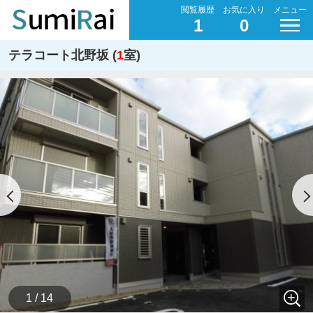
閲覧履歴
お気に入り
メニュー
1
0
テラコート北野坂 (
1
室)
1 / 14