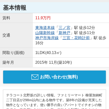
基本情報
賃料
11.9万円
東海道本線
「
三ノ宮
」駅 徒歩12分
山陽新幹線
「
新神戸
」駅 徒歩11分
交通
神戸市海岸線
「
三宮・花時計前
」駅 徒歩
16分
間取り(面積)
1LDK(40.13㎡)
築年月
2015年 11月(築10年)
お問い合わせ(無料)
テラコート北野坂の詳しい情報。ファミリーマート 柳屋加納町
二丁目店が298m以内にある物件です。築8年の設備が充実した
物件となっています。使い勝手の良いアパートでイチオシの物