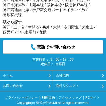
神戸市海岸線
/
山陽本線
/
阪神本線
/
阪急神戸本線
/
神戸高速南北線
/
神戸新交通ポートアイランド線
/
神鉄有馬線
駅から探す
神戸
/
三ノ宮
/
新開地
/
兵庫
/
大開
/
春日野道
/
大倉山
/
西元町
/
中央市場前
/
花隈
電話でお問い合わせ
営業時間：
9：00～19：00
定休日：
水曜日
ホーム
会社概要
お問い合わせ
物件リクエスト
プライバシーポリシー
利用規約
アクセスマップ
PCサイト
Copyright(c) 株式会社SuMirai All rights reserved.