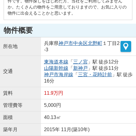
件です。物件探しをはじめた方、当社をご利用してみません
か。たくさんの物件をご用意しておりますので、お気に入りの
物件に出会えることかと思います。
物件概要
兵庫県
神戸市中央区
北野町
１丁目2
所在地
-3
東海道本線
「
三ノ宮
」駅 徒歩12分
山陽新幹線
「
新神戸
」駅 徒歩11分
交通
神戸市海岸線
「
三宮・花時計前
」駅 徒歩
16分
賃料
11.9万円
管理費等
5,000円
面積
40.13㎡
築年月
2015年 11月(築10年)