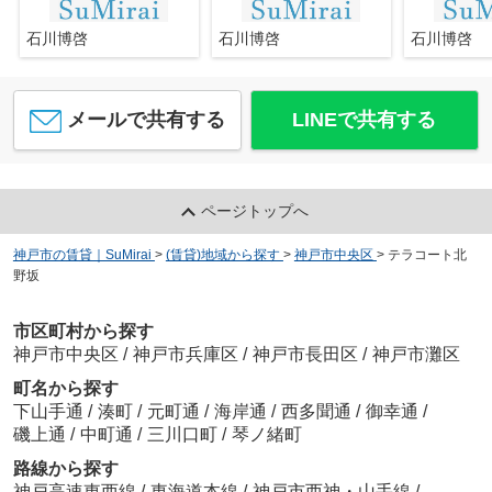
石川博啓
石川博啓
石川博啓
メールで共有する
LINEで共有する
ページトップへ
神戸市の賃貸｜SuMirai
>
(賃貸)地域から探す
>
神戸市中央区
>
テラコート北
野坂
市区町村から探す
神戸市中央区
/
神戸市兵庫区
/
神戸市長田区
/
神戸市灘区
町名から探す
下山手通
/
湊町
/
元町通
/
海岸通
/
西多聞通
/
御幸通
/
磯上通
/
中町通
/
三川口町
/
琴ノ緒町
路線から探す
神戸高速東西線
/
東海道本線
/
神戸市西神・山手線
/