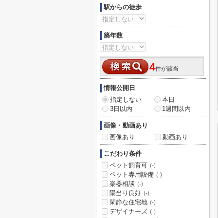
駅からの徒歩
築年数
4
件が該当
情報公開日
指定しない
本日
3日以内
1週間以内
画像・動画あり
画像あり
動画あり
こだわり条件
ペット飼育可
(-)
ペット専用設備
(-)
楽器相談
(-)
陽当り良好
(-)
閑静な住宅地
(-)
デザイナーズ
(-)