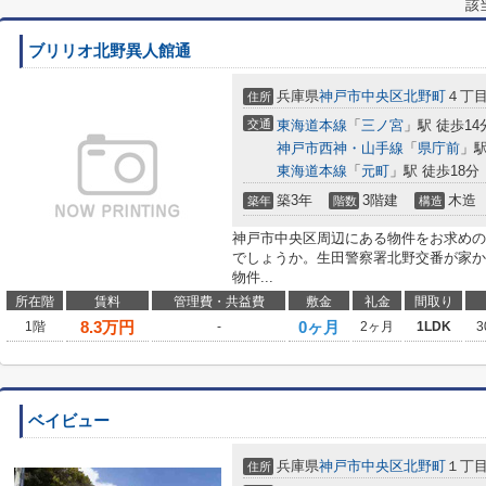
該
ブリリオ北野異人館通
兵庫県
神戸市中央区
北野町
４丁目3
住所
交通
東海道本線
「
三ノ宮
」駅 徒歩14
神戸市西神・山手線
「
県庁前
」駅
東海道本線
「
元町
」駅 徒歩18分
築3年
3階建
木造
築年
階数
構造
神戸市中央区周辺にある物件をお求めの
でしょうか。生田警察署北野交番が家か
物件...
所在階
賃料
管理費・共益費
敷金
礼金
間取り
8.3
万円
0ヶ月
1階
-
2ヶ月
1LDK
3
ベイビュー
兵庫県
神戸市中央区
北野町
１丁目
住所