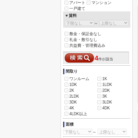
アパート
マンション
一戸建て
▼賃料
～
敷金・保証金なし
礼金・敷引なし
共益費・管理費込み
4
件が該当
間取り
ワンルーム
1K
1DK
1LDK
2K
2DK
2LDK
3K
3DK
3LDK
4K
4DK
4LDK以上
面積
～