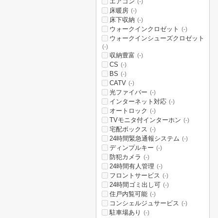
エアコン
(-)
床暖房
(-)
床下収納
(-)
ウォークインクロゼット
(-)
ウォークインシューズクロゼット
(-)
収納豊富
(-)
CS
(-)
BS
(-)
CATV
(-)
光ファイバー
(-)
インターネット対応
(-)
オートロック
(-)
TVモニタ付インターホン
(-)
宅配ボックス
(-)
24時間緊急通報システム
(-)
ディンプルキー
(-)
防犯カメラ
(-)
24時間有人管理
(-)
フロントサービス
(-)
24時間ゴミ出し可
(-)
住戸内覧可能
(-)
コンシェルジュサービス
(-)
駐車場あり
(-)