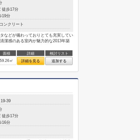
分
 徒歩17分
歩19分
コンクリート
タなどが備わっておりとても充実してい
清潔感のある室内が魅力的な2013年築
面積
詳細
検討リスト
59.26㎡
詳細を見る
追加する
9-39
分
 徒歩17分
歩16分