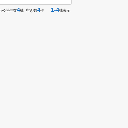
4
4
1-4
当公開件数
棟 空き数
件
棟表示