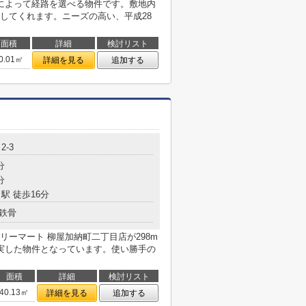
によって経路を選べる物件です。敷地内
してくれます。ニーズの高い、平成28
面積
詳細
検討リスト
0.01㎡
詳細を見る
追加する
2-3
分
分
駅 徒歩16分
鉄骨
ーマート 柳屋加納町二丁目店が298m
実した物件となっています。使い勝手の
面積
詳細
検討リスト
40.13㎡
詳細を見る
追加する