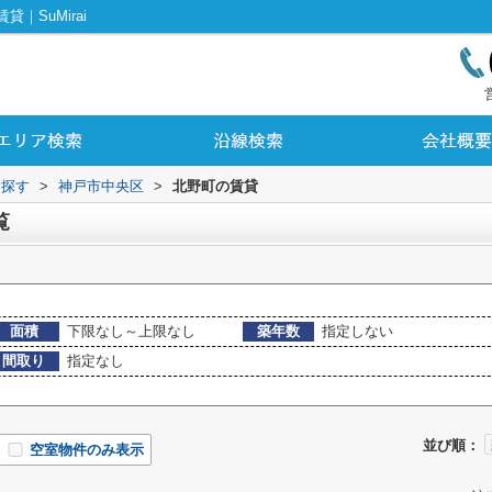
SuMirai
ら探す
>
神戸市中央区
>
北野町の賃貸
覧
面積
下限なし～上限なし
築年数
指定しない
間取り
指定なし
並び順：
空室物件のみ表示