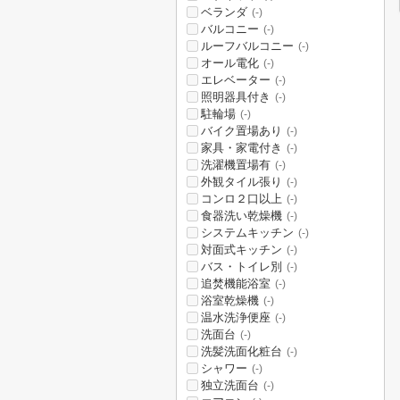
ベランダ
(-)
バルコニー
(-)
ルーフバルコニー
(-)
オール電化
(-)
エレベーター
(-)
照明器具付き
(-)
駐輪場
(-)
バイク置場あり
(-)
家具・家電付き
(-)
洗濯機置場有
(-)
外観タイル張り
(-)
コンロ２口以上
(-)
食器洗い乾燥機
(-)
システムキッチン
(-)
対面式キッチン
(-)
バス・トイレ別
(-)
追焚機能浴室
(-)
浴室乾燥機
(-)
温水洗浄便座
(-)
洗面台
(-)
洗髪洗面化粧台
(-)
シャワー
(-)
独立洗面台
(-)