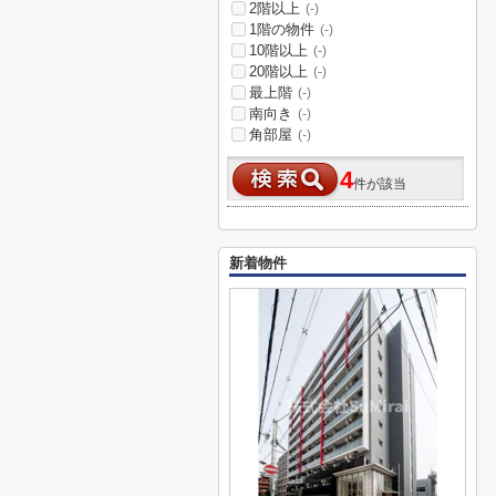
2階以上
(-)
1階の物件
(-)
10階以上
(-)
20階以上
(-)
最上階
(-)
南向き
(-)
角部屋
(-)
4
件が該当
新着物件