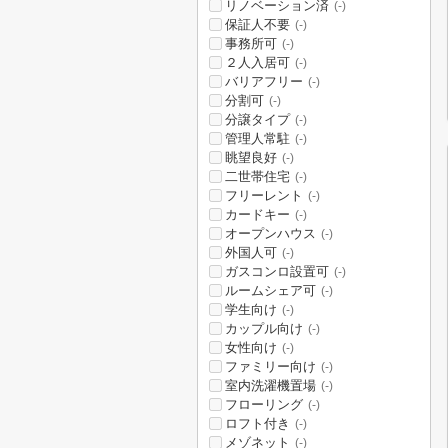
リノベーション済
(-)
保証人不要
(-)
事務所可
(-)
２人入居可
(-)
バリアフリー
(-)
分割可
(-)
分譲タイプ
(-)
管理人常駐
(-)
眺望良好
(-)
二世帯住宅
(-)
フリーレント
(-)
カードキー
(-)
オープンハウス
(-)
外国人可
(-)
ガスコンロ設置可
(-)
ルームシェア可
(-)
学生向け
(-)
カップル向け
(-)
女性向け
(-)
ファミリー向け
(-)
室内洗濯機置場
(-)
フローリング
(-)
ロフト付き
(-)
メゾネット
(-)