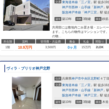
交通
東海道本線
「
三ノ宮
」駅 徒歩19
神戸市西神・山手線
「
新神戸
」駅
阪急神戸本線
「
神戸三宮
」駅 徒
築13年
3階建
鉄筋
築年
階数
構造
共用部には敷地内ごみ置き場・エレベー
ます。こちらの物件はマンションです。
の物...
所在階
賃料
管理費・共益費
敷金
礼金
間取り
10.9
万円
0ヶ月
1階
3,500円
15万円
2LDK
ヴィラ・ブリリオ神戸北野
兵庫県
神戸市中央区
北野町
４丁目1
住所
交通
東海道本線
「
三ノ宮
」駅 徒歩16
神戸市西神・山手線
「
新神戸
」駅
阪急神戸本線
「
神戸三宮
」駅 徒
築10年
3階建
木造
築年
階数
構造