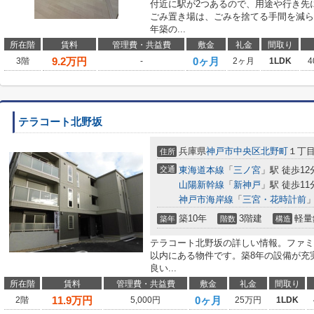
付近に駅が2つあるので、用途や行き先
ごみ置き場は、ごみを捨てる手間を減ら
年築の...
所在階
賃料
管理費・共益費
敷金
礼金
間取り
9.2
万円
0ヶ月
3階
-
2ヶ月
1LDK
4
テラコート北野坂
兵庫県
神戸市中央区
北野町
１丁目
住所
交通
東海道本線
「
三ノ宮
」駅 徒歩12
山陽新幹線
「
新神戸
」駅 徒歩11
神戸市海岸線
「
三宮・花時計前
」
築10年
3階建
軽量
築年
階数
構造
テラコート北野坂の詳しい情報。ファミリ
以内にある物件です。築8年の設備が充
良い...
所在階
賃料
管理費・共益費
敷金
礼金
間取り
11.9
万円
0ヶ月
2階
5,000円
25万円
1LDK